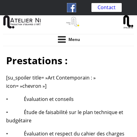
Aller
Contact
au
contenu
Atelier Ni
Production d'oeuvre d'art
principal
Menu
Prestations :
[su_spoiler title= »Art Contemporain : »
icon= »chevron »]
• Évaluation et conseils
• Étude de faisabilité sur le plan technique et
budgétaire
• Évaluation et respect du cahier des charges