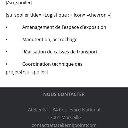
[/su_spoiler]
[su_spoiler title= »Logistique : » icon= »chevron »]
• Aménagement de l’espace d’exposition
• Manutention, accrochage
• Réalisation de caisses de transport
• Coordination technique des
projets[/su_spoiler]
NOUS CONTACTER
Atelier Ni | 34 boulevard National
13001 Marseille
contact(at)atelierni(point)com